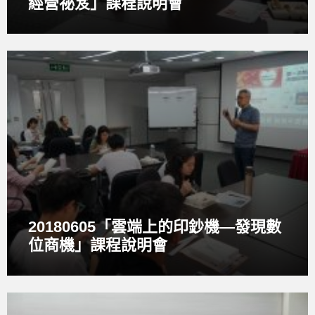
經營祕笈」課程說明會
O
p
e
n
G
a
l
l
e
r
y
20180605「雲端上的印鈔機—發現數
位商機」課程說明會
O
p