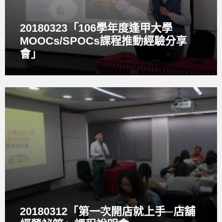
r
y
20180323「106學年度逢甲大學
MOOCs/SPOCs課程推動經驗分享
會」
O
p
e
n
G
a
l
l
e
r
y
20180312「第一次開店就上手─店舖