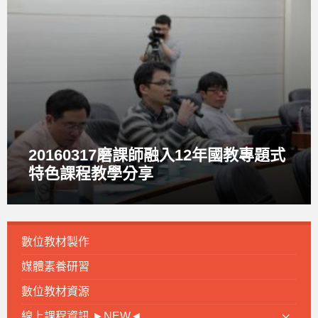
e
n
G
a
l
l
e
r
y
20160317磨課師融入12年國教專題式
特色課程教學分享
數位教材製作
媒體素養研習
數位教材資源
線上課程資訊 ►NEW◄